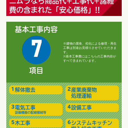
ニムラなら商品代+工事代+諸経
費の含まれた「安心価格」!!
基本工事内容
7
※建物の腐食、劣化による修理・再生
工事は別途お見積りさせていただきま
す。
※基本工事費にはこちらの工事内容が
すべて含まれています。
項目
解体撤去
産業廃棄物
処理運輸
電気工事
設備工事
設備機器の配線接続等
木工事
システムキッチン