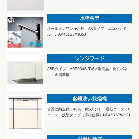
水栓金具
オールインワン浄水栓 AKタイプ・エコハンド
ル JFAK461SYXJG5J
レンジフード
ASRタイプ ASR934SIRW ※別売品：化粧パネ
ル・金属幕板
食器洗い乾燥機
食器収納点数：40点（約5人分） 運転コース：6
コース 浅型タイプ（扉材仕様）NP45RS7WJGJ