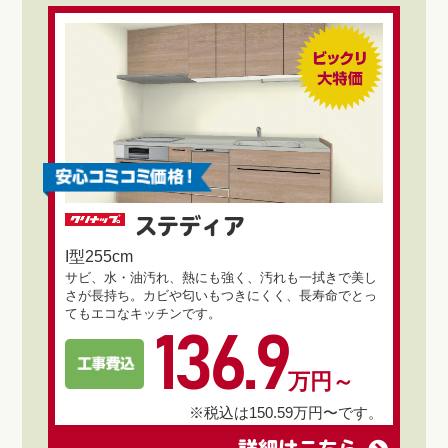
ステディア
I型255cm
サビ、水・油汚れ、熱にも強く、汚れも一拭きで美し
さが長持ち。カビや匂いもつきにくく、長寿命でとっ
てもエコなキッチンです。
136.9
万円～
※税込は150.59万円〜です。