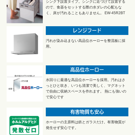
シンク下設置タイプ。シンクに近づけて設置する
ので、食器をセットする際の水ダレの心配もな
く、床が汚れることもありません。 EW-45R2BT
レンジフード
汚れが染み込まない高品位ホーローを整流板に採
用。
高品位ホーロー
水回りに最適な高品位ホーローを採用。汚れはさ
っとひと吹き、いつも清潔で美しく、マグネット
で自由に収納スペースを作れます。 熱にも強いの
で安心です
有害物質も安心
ホーローの主原料は鉄とガラスだけ。有害物質が
発生せず安心です。