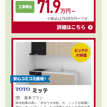
71.9
万円～
※税込は79.09万円〜です。
詳細はこちら
ミッテ
I型 基本プラン
節水効果の高い「水ホウキ水栓」や、シンクを綺麗に