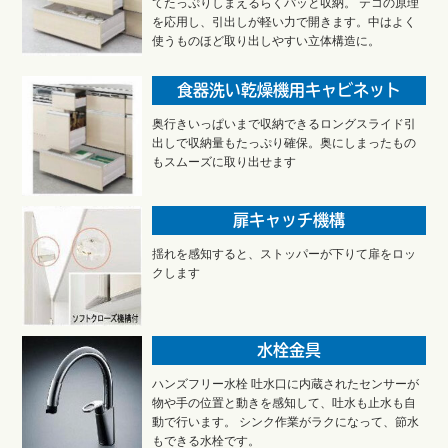
てたっぷりしまえるらくパッと収納。 テコの原理
を応用し、引出しが軽い力で開きます。中はよく
使うものほど取り出しやすい立体構造に。
食器洗い乾燥機用キャビネット
奥行きいっぱいまで収納できるロングスライド引
出しで収納量もたっぷり確保。奥にしまったもの
もスムーズに取り出せます
扉キャッチ機構
揺れを感知すると、ストッパーが下りて扉をロッ
クします
水栓金具
ハンズフリー水栓 吐水口に内蔵されたセンサーが
物や手の位置と動きを感知して、吐水も止水も自
動で行います。 シンク作業がラクになって、節水
もできる水栓です。