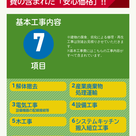
費の含まれた「安心価格」!!
基本工事内容
7
※建物の腐食、劣化による修理・再生
工事は別途お見積りさせていただきま
す。
※基本工事費にはこちらの工事内容が
すべて含まれています。
項目
解体撤去
産業廃棄物
処理運輸
電気工事
設備工事
設備機器の配線接続等
木工事
システムキッチン
搬入組立工事