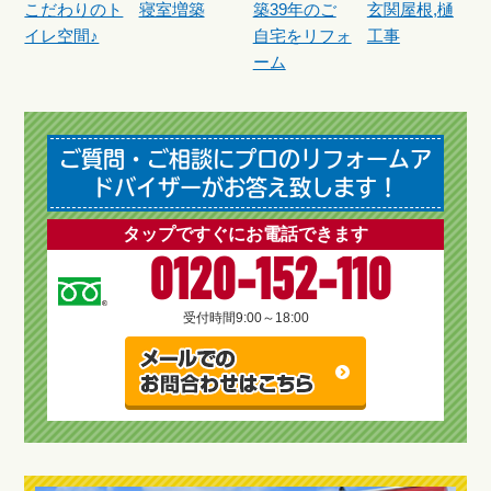
こだわりのト
寝室増築
築39年のご
玄関屋根,樋
イレ空間♪
自宅をリフォ
工事
ーム
ご質問・ご相談にプロのリフォームア
ドバイザーがお答え致します！
タップですぐにお電話できます
0120-152-110
受付時間
9:00～18:00