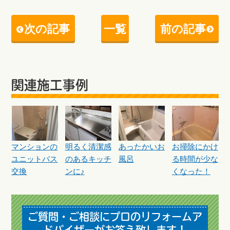
次の記事
一覧
前の記事
関連施工事例
マンションの
明るく清潔感
あったかいお
お掃除にかけ
ユニットバス
のあるキッチ
風呂
る時間が少な
交換
ンに♪
くなった！
ご質問・ご相談にプロのリフォームア
ドバイザーがお答え致します！