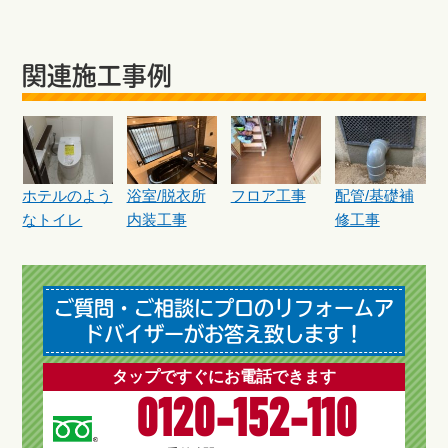
関連施工事例
ホテルのよう
浴室/脱衣所
フロア工事
配管/基礎補
なトイレ
内装工事
修工事
ご質問・ご相談にプロのリフォームア
ドバイザーがお答え致します！
タップですぐにお電話できます
0120-152-110