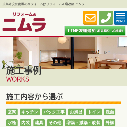
広島市安佐南区のリフォームはリフォーム＆増改築 ニムラ
MENU
施工事例
WORKS
施工内容から選ぶ
玄関
キッチン
パック工事
お風呂
トイレ
洗面
水栓
内装
建具
その他
増築・減築・改装
外構