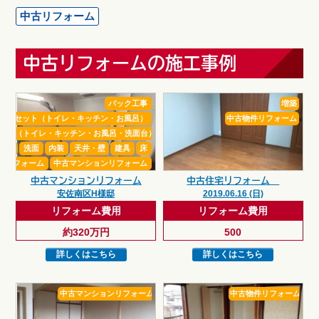
中古リフォーム
中古リフォームの施工事例
パック工事
増築
り3点セット（トイレ・キッチン・お風呂）
中古物件リフォーム
セット（トイレ・キッチン・お風呂・洗面台）
イレ
洗面
内装
天井・壁
建具
床
古リフォーム
中古マンションリフォーム
中古マンションリフォーム
中古住宅リフォーム
安佐南区H様邸
2019.06.16 (日)
リフォーム費用
リフォーム費用
約320万円
500
詳しくはこちら
詳しくはこちら
中古マンションリフォーム
中古物件リフォーム