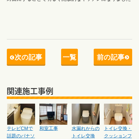
次の記事
一覧
前の記事
関連施工事例
テレビCMで
和室工事
水漏れからの
トイレ交換・
話題のパナソ
トイレ交換
クッションフ