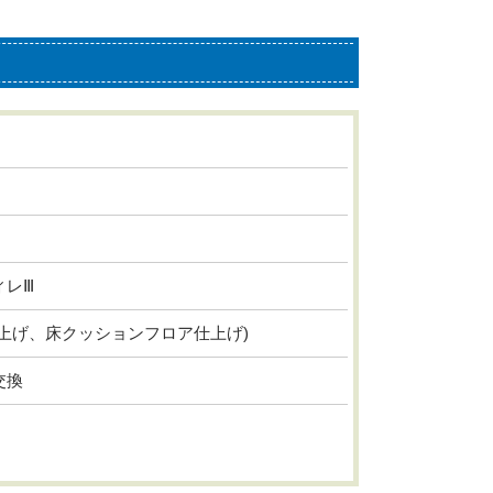
ィレⅢ
上げ、床クッションフロア仕上げ)
交換