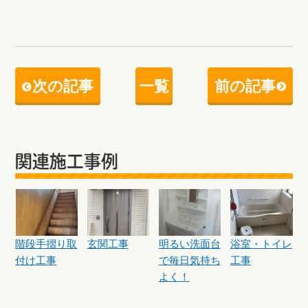
次の記事
一覧
前の記事
関連施工事例
階段手摺り取
玄関工事
明るい洗面台
浴室・トイレ
付け工事
で毎日気持ち
工事
よく！