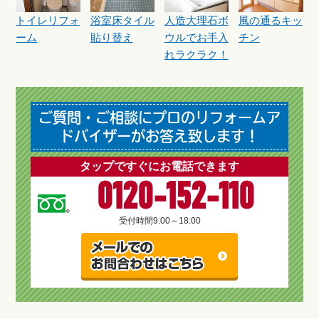
トイレリフォ
浴室床タイル
人造大理石ボ
風の通るキッ
ーム
貼り替え
ウルでお手入
チン
れラクラク！
ご質問・ご相談にプロのリフォームア
ドバイザーがお答え致します！
タップですぐにお電話できます
0120-152-110
受付時間
9:00～18:00