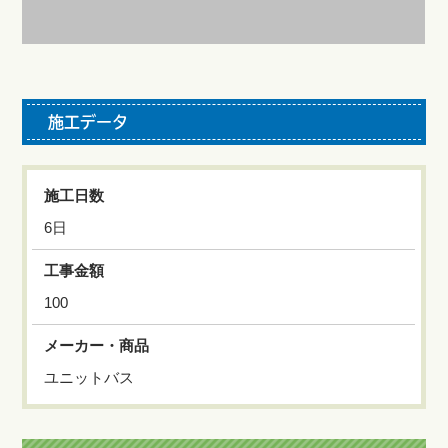
施工データ
施工日数
6日
工事金額
100
メーカー・商品
ユニットバス