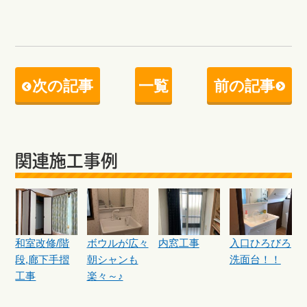
次の記事
一覧
前の記事
関連施工事例
和室改修/階
ボウルが広々
内窓工事
入口ひろびろ
段,廊下手摺
朝シャンも
洗面台！！
工事
楽々～♪