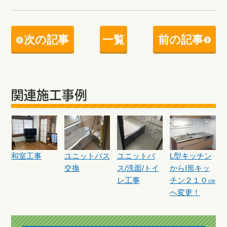
次の記事
一覧
前の記事
関連施工事例
和室工事
ユニットバス
ユニットバ
L型キッチン
交換
ス/洗面/トイ
からI形キッ
レ工事
チン２１０㎝
へ変更！