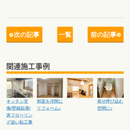
次の記事
一覧
前の記事
関連施工事例
キッチン交
和室を洋間に
幸せ呼び込む
換/壁紙貼替/
リフォーム♪
空間に♪
床フローリン
グ追い貼工事