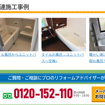
連施工事例
イル風呂からユニットバ
タイルお風呂→ユニットバ
暖かい床
スへ交換♪
邸お風呂
ご質問・ご相談にプロのリフォームアドバイザーが
0120-152-110
受付時間
9:00～18:00