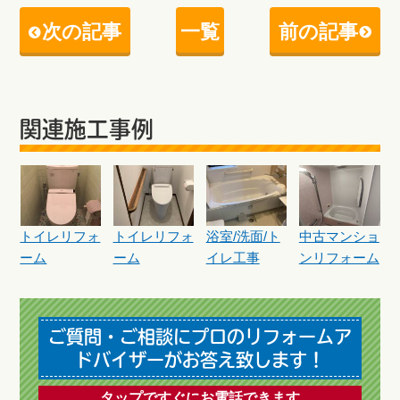
次の記事
一覧
前の記事
関連施工事例
トイレリフォ
トイレリフォ
浴室/洗面/ト
中古マンショ
ーム
ーム
イレ工事
ンリフォーム
ご質問・ご相談にプロのリフォームア
ドバイザーがお答え致します！
タップですぐにお電話できます