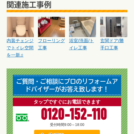
関連施工事例
内装チェンジ
フローリング
浴室/洗面/ト
玄関ドア/勝
でトイレ空間
工事
イレ工事
手口工事
を一新♫
ご質問・ご相談にプロのリフォームア
ドバイザーがお答え致します！
タップですぐにお電話できます
0120-152-110
受付時間
9:00～18:00