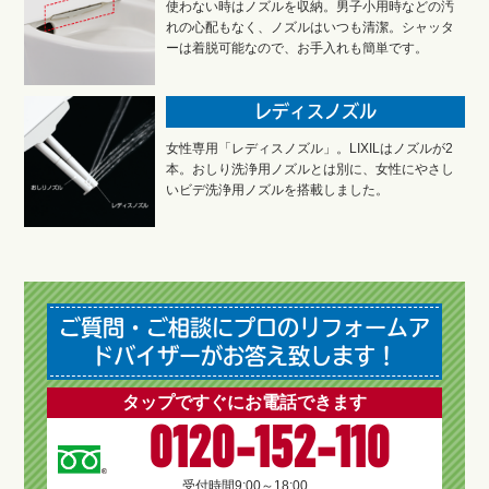
使わない時はノズルを収納。男子小用時などの汚
れの心配もなく、ノズルはいつも清潔。シャッタ
ーは着脱可能なので、お手入れも簡単です。
レディスノズル
女性専用「レディスノズル」。LIXILはノズルが2
本。おしり洗浄用ノズルとは別に、女性にやさし
いビデ洗浄用ノズルを搭載しました。
ご質問・ご相談にプロのリフォームア
ドバイザーがお答え致します！
タップですぐにお電話できます
0120-152-110
受付時間
9:00～18:00