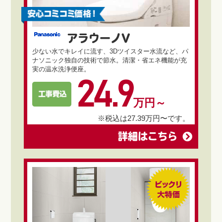
アラウーノV
少ない水でキレイに流す、3Dツイスター水流など、パ
ナソニック独自の技術で節水。清潔・省エネ機能が充
実の温水洗浄便座。
24.9
万円～
※税込は27.39万円〜です。
詳細はこちら