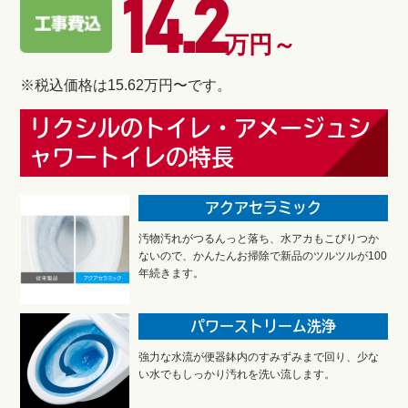
14.2
万円～
※税込価格は15.62万円〜です。
リクシルのトイレ・アメージュシ
ャワートイレの特長
アクアセラミック
汚物汚れがつるんっと落ち、水アカもこびりつか
ないので、かんたんお掃除で新品のツルツルが100
年続きます。
パワーストリーム洗浄
強力な水流が便器鉢内のすみずみまで回り、少な
い水でもしっかり汚れを洗い流します。