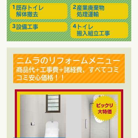
既存トイレ
産業廃棄物
解体撤去
処理運輸
設備工事
トイレ
搬入組立工事
ニムラのリフォームメニュー
商品代+工事費+諸経費、すべてコミ
コミ安心価格！！