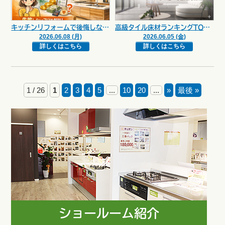
キッチンリフォームで後悔しないために｜費用と選び方のポイント【広島市 安佐南区 安佐北区】
高級タイル床材ランキングTOP5｜フローリングとの違いも徹底比較【広島市 安佐南区 安佐北区】
2026.06.08 (月)
2026.06.05 (金)
詳しくはこちら
詳しくはこちら
1 / 26
1
2
3
4
5
...
10
20
...
»
最後 »