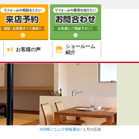
ショールーム
お客様の声
紹介
HOME
/
ニムラ情報通信
/
１月の広告