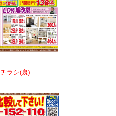
チラシ(裏)