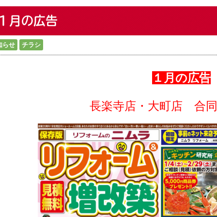
１月の広告
知らせ
チラシ
１月の広告
長楽寺店・大町店 合同