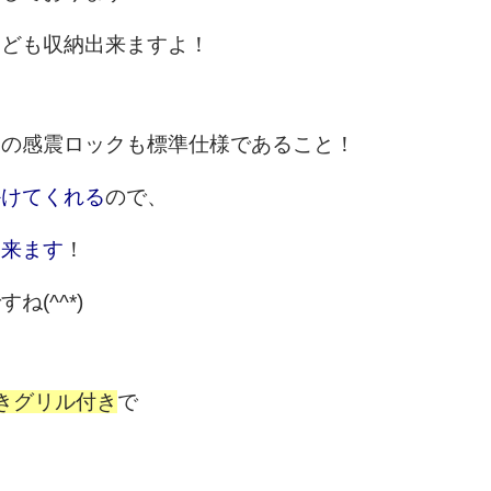
なども収納出来ますよ！
戸の感震ロックも標準仕様であること！
かけてくれる
ので、
出来ます
！
(^^*)
きグリル付き
で