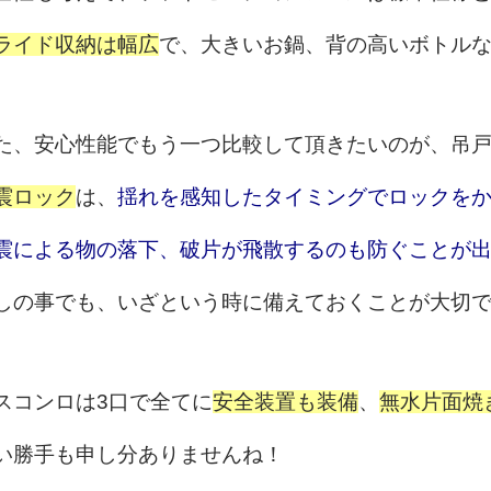
ライド収納は幅広
で、大きいお鍋、背の高いボトル
た、安心性能でもう一つ比較して頂きたいのが、吊
震ロック
は、
揺れを感知したタイミングでロックを
震による物の落下、破片が飛散するのも防ぐことが
しの事でも、いざという時に備えておくことが大切ですね
スコンロは3口で全てに
安全装置も装備
、
無水片面焼
い勝手も申し分ありませんね！