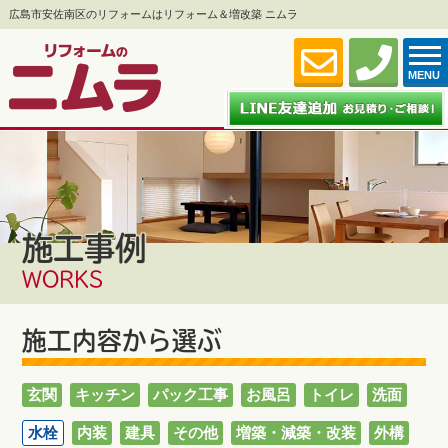
広島市安佐南区のリフォームはリフォーム＆増改築 ニムラ
MENU
施工事例
WORKS
施工内容から選ぶ
玄関
キッチン
パック工事
お風呂
トイレ
洗面
水栓
内装
建具
その他
増築・減築・改装
外構