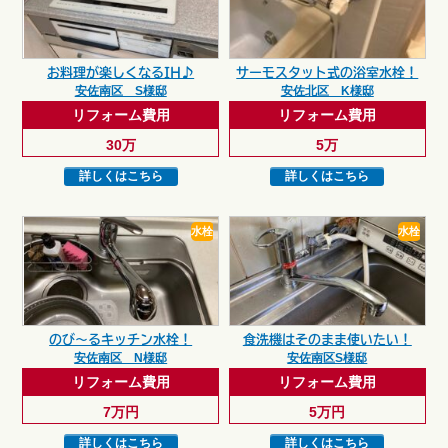
お料理が楽しくなるIH♪
サーモスタット式の浴室水栓！
安佐南区 S様邸
安佐北区 K様邸
リフォーム費用
リフォーム費用
30万
5万
詳しくはこちら
詳しくはこちら
水栓
水栓
のび～るキッチン水栓！
食洗機はそのまま使いたい！
安佐南区 N様邸
安佐南区S様邸
リフォーム費用
リフォーム費用
7万円
5万円
詳しくはこちら
詳しくはこちら