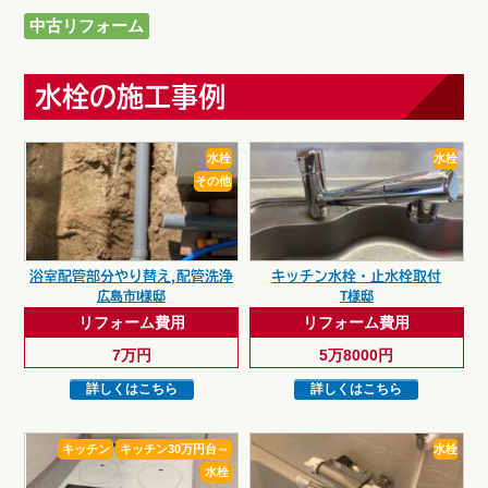
中古リフォーム
水栓の施工事例
水栓
水栓
その他
浴室配管部分やり替え,配管洗浄
キッチン水栓・止水栓取付
広島市I様邸
T様邸
リフォーム費用
リフォーム費用
7万円
5万8000円
詳しくはこちら
詳しくはこちら
キッチン
キッチン30万円台～
水栓
水栓