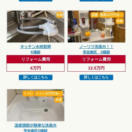
水栓
洗面
洗面10万円台～
水栓
キッチン水栓取替
ノーリツ洗面台！！
K様邸
安佐南区 S様邸
リフォーム費用
リフォーム費用
6万円
12.5万円
詳しくはこちら
詳しくはこちら
トイレ
トイレ20万円台～
水栓
温度調節が簡単な洗面台
安佐南区O様邸