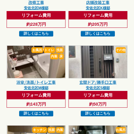
改修工事
店舗改装工事
安佐北区M様邸
安佐北区K様邸
リフォーム費用
リフォーム費用
約228万円
約205万円
詳しくはこちら
詳しくはこちら
お風呂
トイレ
洗面
その他
内装
床
浴室/洗面/トイレ工事
玄関ドア/勝手口工事
安佐北区M様邸
安佐北区S様邸
リフォーム費用
リフォーム費用
約143万円
約50万円
詳しくはこちら
詳しくはこちら
キッチン
洗面
内装
お風呂