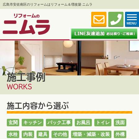
広島市安佐南区のリフォームはリフォーム＆増改築 ニムラ
MENU
施工事例
WORKS
施工内容から選ぶ
玄関
キッチン
パック工事
お風呂
トイレ
洗面
水栓
内装
建具
その他
増築・減築・改装
外構