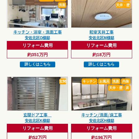
洗面
天井・壁
キッチン・浴室・洗面工事
和室天井工事
安佐北区O様邸
安佐北区M様邸
リフォーム費用
リフォーム費用
約351万円
約18万円
詳しくはこちら
詳しくはこちら
玄関
キッチン
お風呂
洗面
内装
天井・壁
床
玄関ドア工事
キッチン/洗面/床工事
安佐北区K様邸
安佐北区H様邸
リフォーム費用
リフォーム費用
約52万円
約196万円