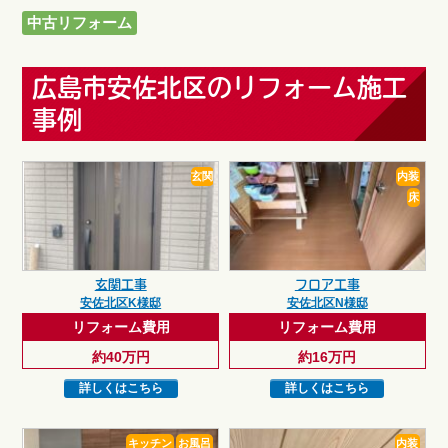
中古リフォーム
広島市安佐北区のリフォーム施工
事例
玄関
内装
床
玄関工事
フロア工事
安佐北区K様邸
安佐北区N様邸
リフォーム費用
リフォーム費用
約40万円
約16万円
詳しくはこちら
詳しくはこちら
キッチン
お風呂
内装