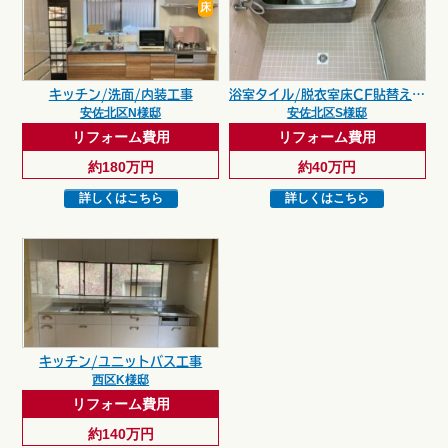
床
キッチン/洗面/内装工事
浴室タイル/脱衣室床CF貼替え工事
安佐北区N様邸
安佐北区S様邸
リフォーム費用
リフォーム費用
約180万円
約40万円
詳しくはこちら
詳しくはこちら
キッチン/ユニットバス工事
西区K様邸
リフォーム費用
約140万円