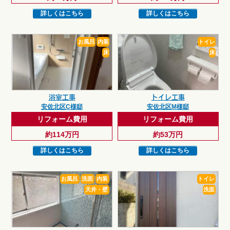
詳しくはこちら
詳しくはこちら
お風呂
内装
トイレ
床
床
浴室工事
トイレ工事
安佐北区C様邸
安佐北区M様邸
リフォーム費用
リフォーム費用
約114万円
約53万円
詳しくはこちら
詳しくはこちら
お風呂
洗面
内装
トイレ
天井・壁
洗面