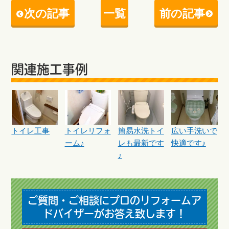
次の記事
一覧
前の記事
関連施工事例
トイレ工事
トイレリフォ
簡易水洗トイ
広い手洗いで
ーム♪
レも最新です
快適です♪
♪
ご質問・ご相談にプロのリフォームア
ドバイザーがお答え致します！