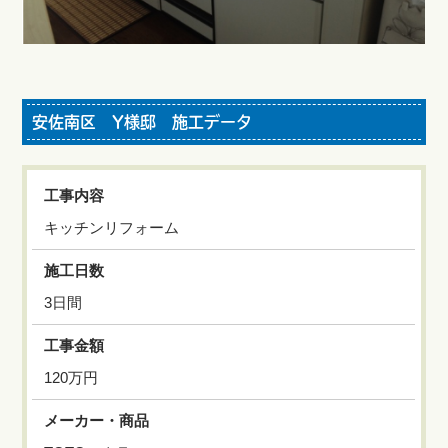
安佐南区 Y様邸 施工データ
工事内容
キッチンリフォーム
施工日数
3日間
工事金額
120万円
メーカー・商品