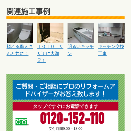
関連施工事例
頼れる職人さ
ＴＯＴＯ サ
明るいキッチ
キッチン交換
んと共に！
ザナに大満
ン
工事
足！
ご質問・ご相談にプロのリフォームア
ドバイザーがお答え致します！
タップですぐにお電話できます
0120-152-110
受付時間
9:00～18:00