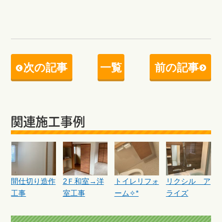
次の記事
一覧
前の記事
関連施工事例
間仕切り造作
2Ｆ和室→洋
トイレリフォ
リクシル ア
工事
室工事
ーム✧*
ライズ