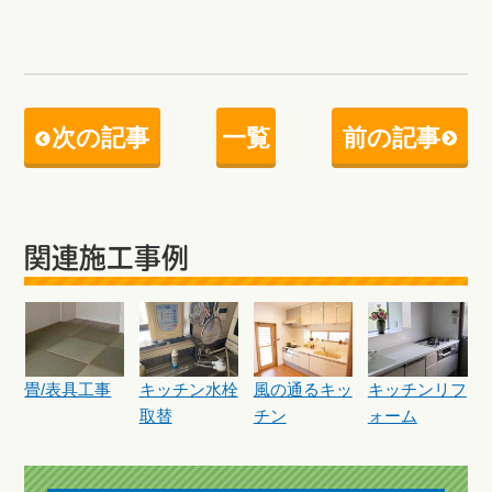
次の記事
一覧
前の記事
関連施工事例
畳/表具工事
キッチン水栓
風の通るキッ
キッチンリフ
取替
チン
ォーム