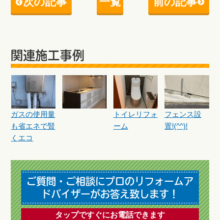
次の記事
一覧
前の記事
関連施工事例
ガスの使用量
トイレリフォ
フェンス設
も省エネで賢
ーム
置!(^^)!
くエコ
ご質問・ご相談にプロのリフォームア
ドバイザーがお答え致します！
タップですぐにお電話できます