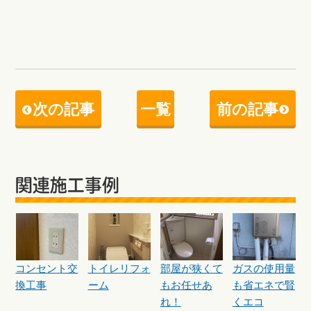
次の記事
一覧
前の記事
関連施工事例
コンセント交
トイレリフォ
部屋が狭くて
ガスの使用量
換工事
ーム
もお任せあ
も省エネで賢
れ！
くエコ