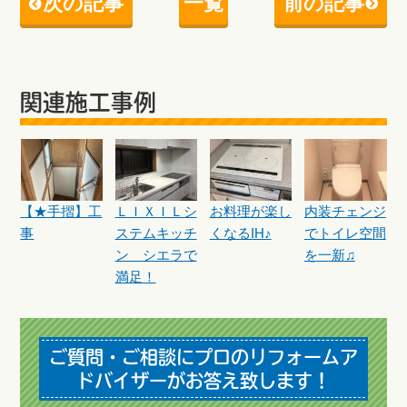
次の記事
一覧
前の記事
関連施工事例
【★手摺】工
ＬＩＸＩＬシ
お料理が楽し
内装チェンジ
事
ステムキッチ
くなるIH♪
でトイレ空間
ン シエラで
を一新♫
満足！
ご質問・ご相談にプロのリフォームア
ドバイザーがお答え致します！