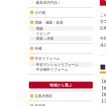
建具30万円台～
その他
こ
リ
増築・減築・改装
広
増築
リビング
今
和室→洋室
ユ
外構
中古リフォーム
中古マンションリフォーム
■
中古物件リフォーム
【
地域から選ぶ
【
【
広島市西区
【
安芸郡