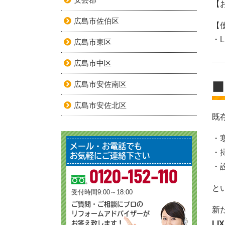
【
広島市佐伯区
【
・L
広島市東区
広島市中区
広島市安佐南区
■
広島市安佐北区
既
・
メール・お電話でも
・
お気軽にご連絡下さい
・
0120-152-110
と
受付時間9:00～18:00
ご質問・ご相談にプロの
新
リフォームアドバイザーが
LI
お答え致します！