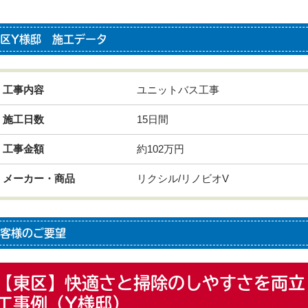
区Y様邸 施工データ
工事内容
ユニットバス工事
施工日数
15日間
工事金額
約102万円
メーカー・商品
リクシル/リノビオV
客様のご要望
【東区】快適さと掃除のしやすさを両立
工事例（Y様邸）