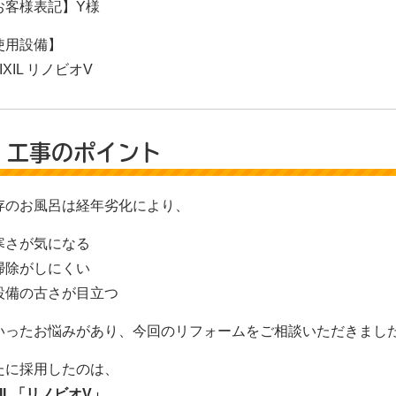
お客様表記】Y様
使用設備】
IXIL リノビオV
 工事のポイント
存のお風呂は経年劣化により、
寒さが気になる
掃除がしにくい
設備の古さが目立つ
いったお悩みがあり、今回のリフォームをご相談いただきまし
たに採用したのは、
XIL「リノビオV」
。