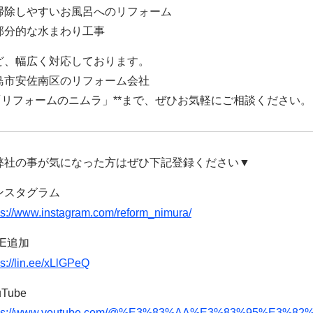
掃除しやすいお風呂へのリフォーム
部分的な水まわり工事
ど、幅広く対応しております。
島市安佐南区のリフォーム会社
*「リフォームのニムラ」**まで、ぜひお気軽にご相談ください。
弊社の事が気になった方はぜひ下記登録ください▼
ンスタグラム
ps://www.instagram.com/reform_nimura/
NE追加
ps://lin.ee/xLlGPeQ
uTube
tps://www.youtube.com/@%E3%83%AA%E3%83%95%E