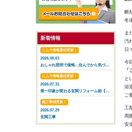
断
冬
ま
新着情報
汚
日
ニムラ情報通信更新！
2026.08.03
今
おしゃれ照明で後悔…住んでから気づいた落とし穴【広島市 安佐南区 安佐北区】
「
ニムラ情報通信更新！
と
2026.07.31
浴
第一印象が変わる玄関リフォーム術【広島市 安佐南区 安佐北区】
ご
施工事例更新！
工
2026.07.29
周
玄関工事
安