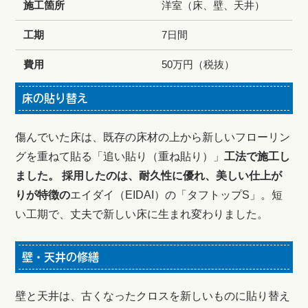
施工箇所
洋室（床、壁、天井）
工期
7日間
費用
50万円（税抜）
床の貼り替え
傷んでいた床は、既存の床材の上から新しいフローリン
グを重ねて貼る「追い貼り（重ね貼り）」
工法で施工し
ました。 採用したのは、耐久性に優れ、美しい仕上が
りが特徴の
エイダイ（EIDAI）の「タフトップS」。短
い工期で、丈夫で新しい床に生まれ変わりました。
壁・天井の修繕
壁と天井は、古くなったクロスを新しいものに貼り替え