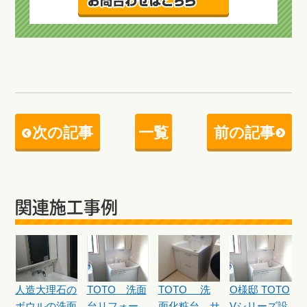
次の記事
一覧
前の記事
関連施工事例
人造大理石の
TOTO 洗面
TOTO 洗
O様邸 TOTO
ボウルの洗面
台リフォー
面化粧台 サ
Vシリーズ設