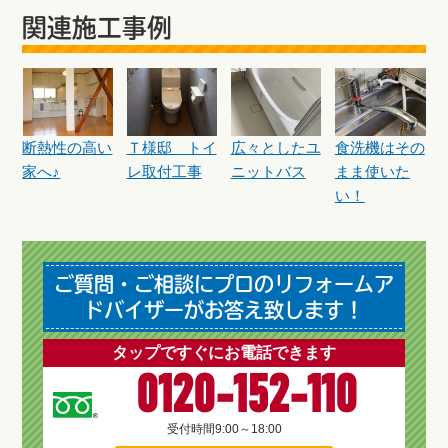
関連施工事例
断熱性の高い
Ｔ様邸 トイ
広々としたユ
食洗機はその
家へ♪
レ取付工事
ニットバス
まま使いた
い！
ご質問・ご相談にプロのリフォームア
ドバイザーがお答え致します！
タップですぐにお電話できます
0120-152-110
受付時間
9:00～18:00