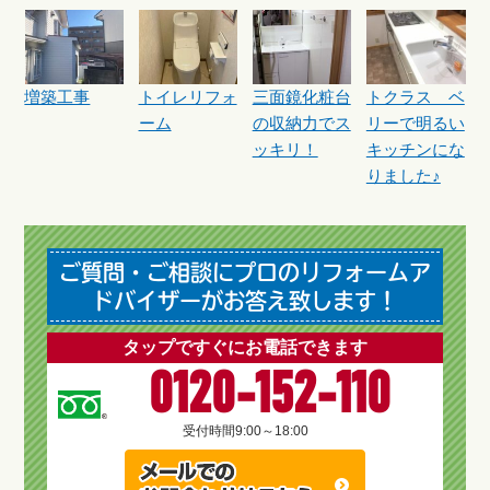
増築工事
トイレリフォ
三面鏡化粧台
トクラス ベ
ーム
の収納力でス
リーで明るい
ッキリ！
キッチンにな
りました♪
ご質問・ご相談にプロのリフォームア
ドバイザーがお答え致します！
タップですぐにお電話できます
0120-152-110
受付時間
9:00～18:00