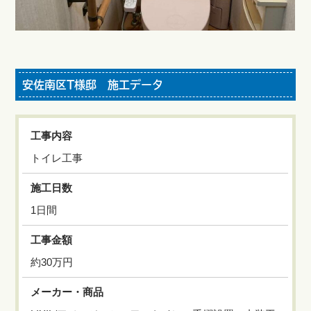
安佐南区T様邸 施工データ
工事内容
トイレ工事
施工日数
1日間
工事金額
約30万円
メーカー・商品