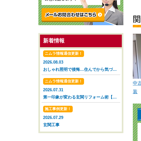
関
新着情報
ニムラ情報通信更新！
2026.08.03
おしゃれ照明で後悔…住んでから気づいた落とし穴【広島市 安佐南区 安佐北区】
ニムラ情報通信更新！
中
2026.07.31
装
第一印象が変わる玄関リフォーム術【広島市 安佐南区 安佐北区】
施工事例更新！
2026.07.29
玄関工事