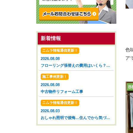
新着情報
色
ニムラ情報通信更新！
ア
2026.08.08
フローリング張替えの費用はいくら？タイミングと相場を解説【広島市 安佐南区 安佐北区】
施工事例更新！
2026.08.08
B
中古物件リフォーム工事
ニムラ情報通信更新！
2026.08.03
おしゃれ照明で後悔…住んでから気づいた落とし穴【広島市 安佐南区 安佐北区】