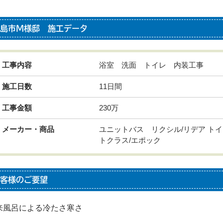
島市M様邸 施工データ
工事内容
浴室 洗面 トイレ 内装工事
施工日数
11日間
工事金額
230万
メーカー・商品
ユニットバス リクシル/リデア ト
トクラス/エポック
客様のご要望
来風呂による冷たさ寒さ