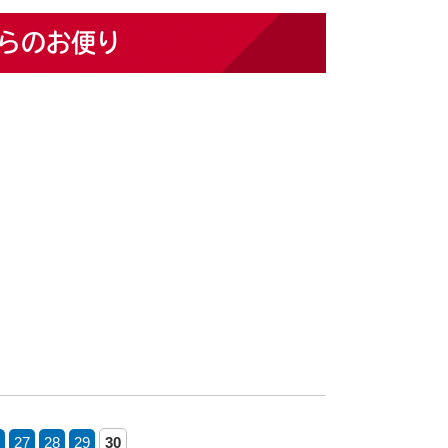
らのお便り
27
28
29
30