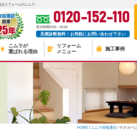
築はリフォームのニムラ
0120-152-110
受付時間9:00～18:00
見積診断無料！お気軽にお問い合わせ下さい
ニムラが
リフォーム
施工事例
選ばれる理由
メニュー
HOME
/
ニムラ情報通信
/
ヤネカベ