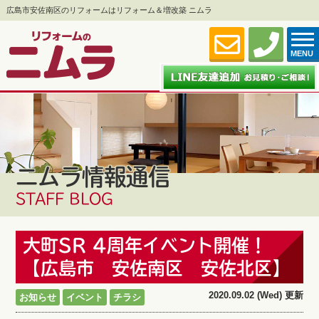
広島市安佐南区のリフォームはリフォーム＆増改築 ニムラ
MENU
ニムラ情報通信
STAFF BLOG
大町SR 4周年イベント開催！
【広島市 安佐南区 安佐北区】
2020.09.02 (Wed) 更新
お知らせ
イベント
チラシ