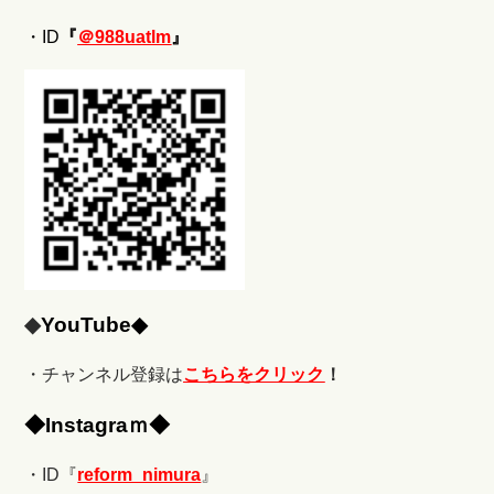
・ID
『
＠988uatlm
』
◆
YouTube◆
・チャンネル登録は
こちらをクリック
！
◆
Ins
tagraｍ◆
・ID『
reform_nimura
』