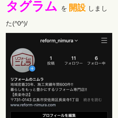
タグラム
開設
を
しまし
た(^0^)/