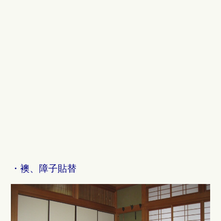
・襖、障子貼替