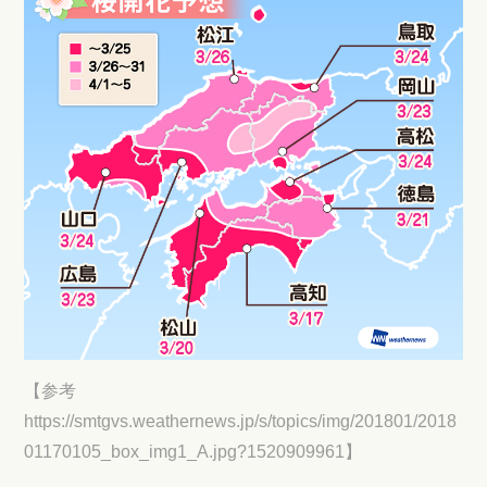
【参考
https://smtgvs.weathernews.jp/s/topics/img/201801/2018
01170105_box_img1_A.jpg?1520909961】