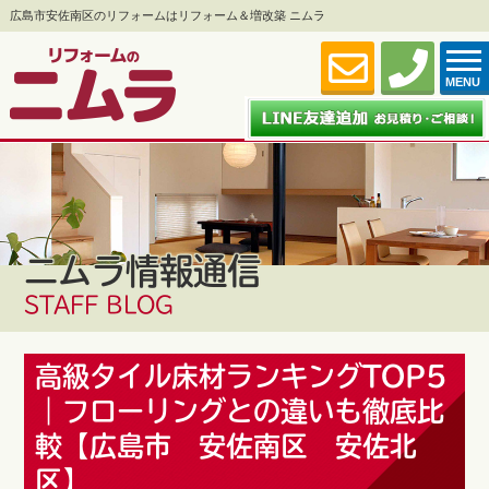
広島市安佐南区のリフォームはリフォーム＆増改築 ニムラ
MENU
ニムラ情報通信
STAFF BLOG
高級タイル床材ランキングTOP5
｜フローリングとの違いも徹底比
較【広島市 安佐南区 安佐北
区】