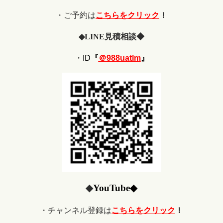
・ご予約は
こちらをクリック
！
◆
LINE
見積相談◆
・ID
『
＠988uatlm
』
◆
YouTube
◆
・チャンネル登録は
こちらをクリック
！