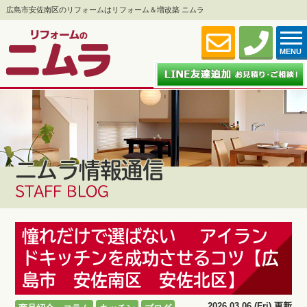
広島市安佐南区のリフォームはリフォーム＆増改築 ニムラ
MENU
ニムラ情報通信
STAFF BLOG
憧れだけで選ばない アイラン
ドキッチンを成功させるコツ【広
島市 安佐南区 安佐北区】
2026.03.06 (Fri) 更新