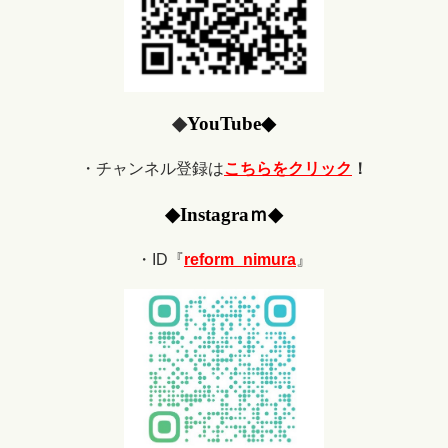
◆
YouTube
◆
・チャンネル登録は
こちらをクリック
！
◆
Ins
tagraｍ
◆
・ID『
reform_nimura
』