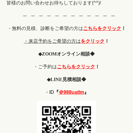
皆様のお問い合わせお待ちしております(^^)/
─ ─ ─ ─ ─ ─ ─ ─ ─ ─ ─ ─
・無料の見積、診断をご希望の
方は
こちらをクリック
！
・来店予約をご希望の方は
をクリック
！
◆
ZOOM
オンライン相談◆
・ご予約は
こちらをクリック
！
◆
LINE
見積相談◆
・ID
『
＠988uatlm
』