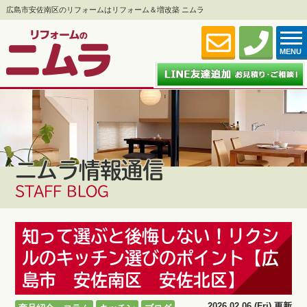
広島市安佐南区のリフォームはリフォーム＆増改築 ニムラ
MENU
ニムラ情報通信
STAFF BLOG
知って選ぶと後悔しない！リクシ
ルのキッチン選びのポイント【広
島市 安佐南区 安佐北区】
2026.02.06 (Fri) 更新