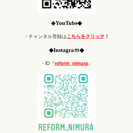
◆
YouTube
◆
・チャンネル登録は
こちらをクリック
！
◆
Ins
tagraｍ
◆
・ID『
reform_nimura
』