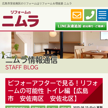
広島市安佐南区のリフォームはリフォーム＆増改築 ニムラ
MENU
ニムラ情報通信
STAFF BLOG
ビフォーアフターで見る！リフォ
ームの可能性 トイレ編【広島
市 安佐南区 安佐北区】
2025.08.15 (Fri) 更新