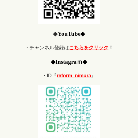
◆
YouTube
◆
・チャンネル登録は
こちらをクリック
！
◆
Ins
tagraｍ
◆
・ID『
reform_nimura
』