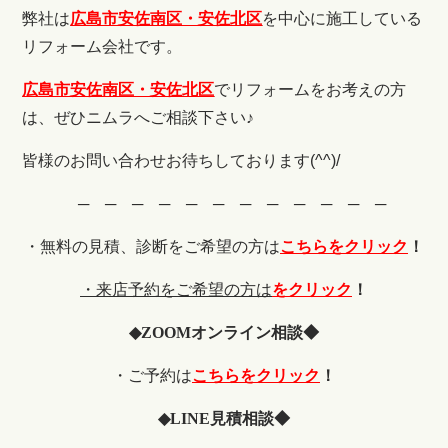
弊社は
広島市安佐南区・安佐北区
を中心に施工している
リフォーム会社です。
広島市安佐南区・安佐北区
でリフォームをお考えの方
は、ぜひニムラへご相談下さい♪
皆様のお問い合わせお待ちしております(^^)/
─ ─ ─ ─ ─ ─ ─ ─ ─ ─ ─ ─
・無料の見積、診断をご希望の
方は
こちらをクリック
！
・来店予約をご希望の方は
をクリック
！
◆
ZOOM
オンライン相談◆
・ご予約は
こちらをクリック
！
◆
LINE
見積相談◆