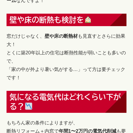
ーム
なんですよ！
壁や床の断熱も検討を
窓だけじゃなく、
壁や床の断熱材
も見直すとさらに効果
大！
とくに築20年以上の住宅は断熱性能が弱いことも多いの
で、
「家の中が外より暑い気がする…」って方は要チェック
です！
気になる電気代はどれくらい下が
る？
もちろん家の条件によりますが、
断熱リフォーム＋内窓で
年間1〜2万円の電気代削減
も夢