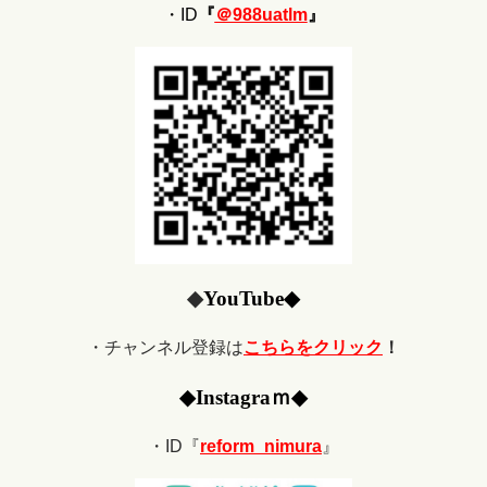
・ID
『
＠988uatlm
』
◆
YouTube
◆
・チャンネル登録は
こちらをクリック
！
◆
Ins
tagraｍ
◆
・ID『
reform_nimura
』