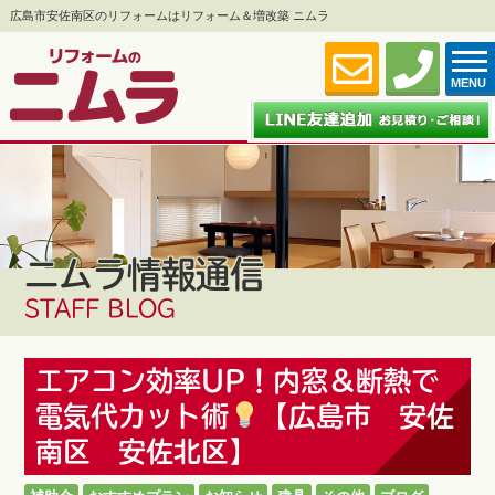
広島市安佐南区のリフォームはリフォーム＆増改築 ニムラ
MENU
ニムラ情報通信
STAFF BLOG
エアコン効率UP！内窓＆断熱で
電気代カット術
【広島市 安佐
南区 安佐北区】