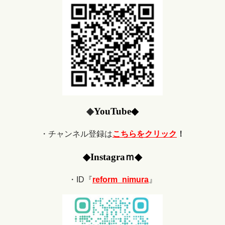
◆
YouTube
◆
・チャンネル登録は
こちらをクリック
！
◆
Ins
tagraｍ
◆
・ID『
reform_nimura
』