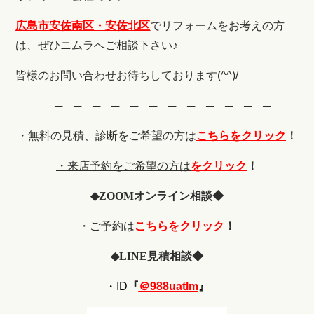
広島市安佐南区・安佐北区
でリフォームをお考えの方
は、ぜひニムラへご相談下さい♪
皆様のお問い合わせお待ちしております(^^)/
─ ─ ─ ─ ─ ─ ─ ─ ─ ─ ─ ─
・無料の見積、診断をご希望の
方は
こちらをクリック
！
・来店予約をご希望の方は
をクリック
！
◆
ZOOM
オンライン相談◆
・ご予約は
こちらをクリック
！
◆
LINE
見積相談◆
・ID
『
＠988uatlm
』