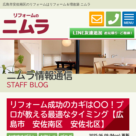
広島市安佐南区のリフォームはリフォーム＆増改築 ニムラ
MENU
ニムラ情報通信
STAFF BLOG
リフォーム成功のカギは〇〇！プ
ロが教える最適なタイミング【広
島市 安佐南区 安佐北区】
2025.06.09 (Mon) 更新