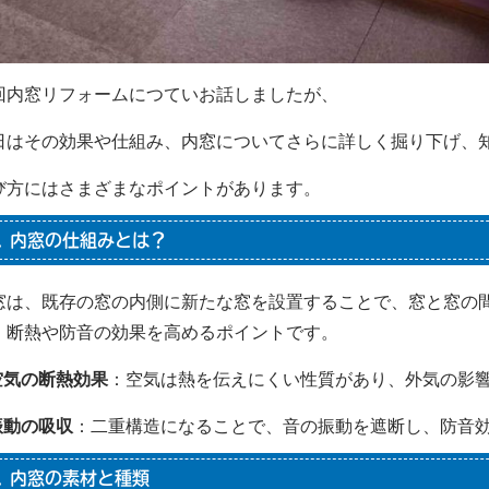
回内窓リフォームにつていお話しましたが、
日はその効果や仕組み、内窓についてさらに詳しく掘り下げ、
び方にはさまざまなポイントがあります。
. 内窓の仕組みとは？
窓は、既存の窓の内側に新たな窓を設置することで、窓と窓の
、断熱や防音の効果を高めるポイントです。
空気の断熱効果
：空気は熱を伝えにくい性質があり、外気の影
振動の吸収
：二重構造になることで、音の振動を遮断し、防音
. 内窓の素材と種類